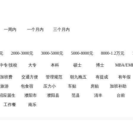
一周内
一个月内
三个月内
0元
2000-3000元
3000-5000元
5000-8000元
8000-1.2万元
中专/技校
大专
本科
硕士
博士
MBA/EM
加班费
交通方便
管理规范
朝九晚五
有提成
有年假
旅游
包食宿
压力小
车贴
房贴
加班补助
招应届生
濮阳市
濮阳县
范县
清丰
台前
工作餐
南乐