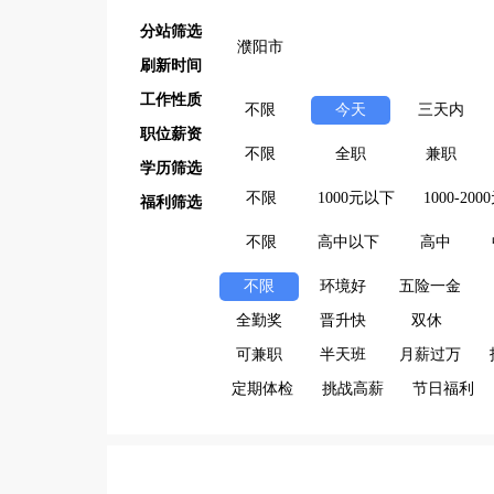
分站筛选
濮阳市
刷新时间
工作性质
不限
今天
三天内
职位薪资
不限
全职
兼职
学历筛选
不限
1000元以下
1000-200
福利筛选
不限
高中以下
高中
不限
环境好
五险一金
全勤奖
晋升快
双休
可兼职
半天班
月薪过万
定期体检
挑战高薪
节日福利