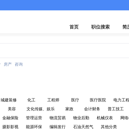
首页
职位搜索
简
计
房产
咨询
城建装修
化工
工程师
医疗
医疗医院
电力工
美容
文化传媒、娱乐
家政
会计财务
普工技工
金融保险
管理运营
物流贸易
物业后勤
机械仪表
网络
摄影影视
能源环保
编辑发行
石油天然气
其他分类