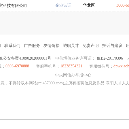
企业认证
华龙区
3000-
贸科技有限公司
们
联系我们
广告服务
友情链接
诚聘英才
免责声明
投诉与建议
豫公安备案41090202000001号
电信增值业务许可证：
豫B2-20170396
0393-6970888
18238354321
dpwxiao
线：
客服手机号：
客服微信号：
中央网信办举报中心
，不得转载本网站(rc.457000.com)之所有招聘信息及作品 濮阳人