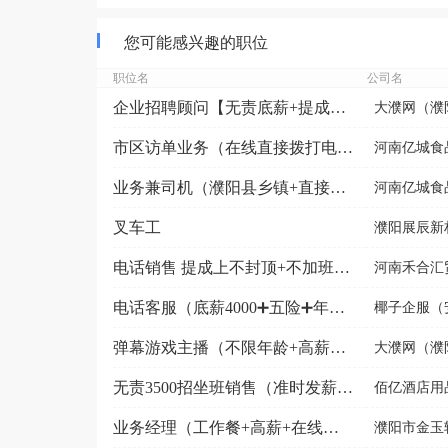
您可能感兴趣的职位
职位名
公司名
企业招聘顾问【无责底薪+提成+奖金+带薪休假】
大濮网（濮阳
市区访单业务（在线直接拨打电话咨询）
河南亿城食
业务兼司机（濮阳县乡镇+直接在线打电话咨询）
河南亿城食
叉车工
濮阳展辰新
电话销售 提成上不封顶+不加班+双休+工作氛围轻松
河南禾合汇
电话客服（底薪4000➕五险➕年终奖）可直接打电话
椰子企服（安
弹幕游戏主播（不限年龄+高薪日结+免费培训）
大濮网（濮阳
无责3500招坐班销售（准时发薪不加班）
佰亿酒店用品
业务经理（工作餐+高薪+在线直接拨打电话咨询）
濮阳市金玉