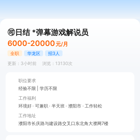
🉑日结 *弹幕游戏解说员
6000-20000
元/月
全职
华龙区
招3人
更新：3小时前
浏览：13130次
职位要求
经验不限
学历不限
工作福利
环境好
可兼职
半天班
濮阳市
工作轻松
工作地址
濮阳市长庆路与建设路交叉口东北角大濮网7楼