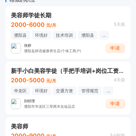
美容师学徒长期
2000-6000
5天前
元/月
濮阳县
环境好
技术培训
濮阳县
...
张婷
申请
濮阳县婷语健康养生店(个体工商户)
新手小白美容学徒（手把手培训+岗位工资+手工提成+高额提成）
2000-5000
4天前
元/月
华龙区
环境好
交通方便
管理规范
...
刘经理
申请
濮阳市华龙区三草两木化妆品店
美容师
2000-9000
3小时前