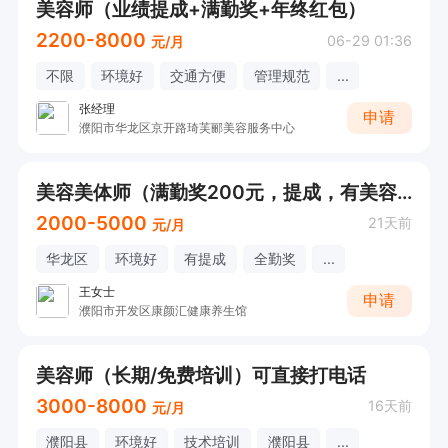
美容师（业绩提成+满勤奖+年终红包）
2200-8000
06-29 01:36
元/月
不限
环境好
交通方便
管理规范
...
张经理
申请
濮阳市华龙区京开路琦芙郦美容服务中心
美容美体师（满勤奖200元，提成，有美容美体和销售经验者优先）
2000-5000
21天前
元/月
华龙区
环境好
有提成
全勤奖
...
王女士
申请
濮阳市开发区康颜汇健康养生馆
美容师（长期/免费培训）可直接打电话
3000-8000
16天前
元/月
濮阳县
环境好
技术培训
濮阳县
...