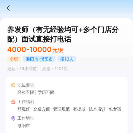
养发师（有无经验均可+多个门店分
配）面试直接打电话
4000-10000
元/月
全职
濮阳市-濮阳市
招10人
更新：14小时前
浏览：1101次
职位要求
经验不限
学历不限
工作福利
环境好
交通方便
管理规范
有提成
技术培训
包食宿
工作地址
濮阳市