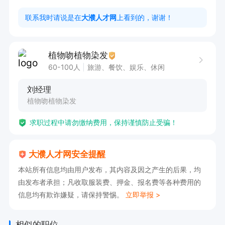
岗位职责：

联系我时请说是在
大濮人才网
上看到的，谢谢！
1、对养生、美容、头疗等有兴趣；

2、有服务意识、上进心，做事踏实认真；

植物吻植物染发
3、长期稳定发展；

60-100人
旅游、餐饮、娱乐、休闲
刘经理
上班时间：8:30-19:00  月休四天  中午管吃

植物吻植物染发
求职过程中请勿缴纳费用，保持谨慎防止受骗！
工作地点：市区多家门店，可就近安排

（万达店、绿城花园店、天街店、建设路子路小学
大濮人才网安全提醒
店、城中央店、政和二路店、胜利路长庆路店、玉
本站所有信息均由用户发布，其内容及因之产生的后果，均
门路店、新华街店）
由发布者承担；凡收取服装费、押金、报名费等各种费用的
信息均有欺诈嫌疑，请保持警惕。
立即举报 >
相似的职位