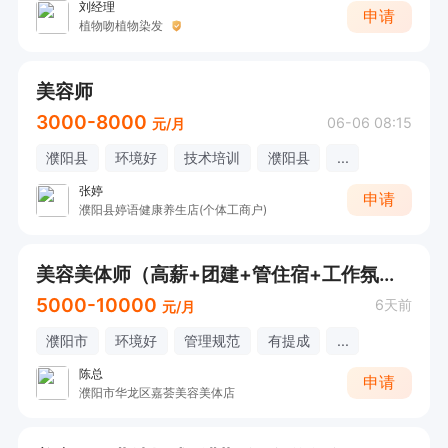
刘经理
申请
植物吻植物染发
美容师
3000-8000
06-06 08:15
元/月
濮阳县
环境好
技术培训
濮阳县
...
张婷
申请
濮阳县婷语健康养生店(个体工商户)
美容美体师（高薪+团建+管住宿+工作氛围好）
5000-10000
6天前
元/月
濮阳市
环境好
管理规范
有提成
...
陈总
申请
濮阳市华龙区嘉荟美容美体店