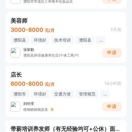
濮阳市华龙区三草两木化妆品店
美容师
3000-8000
5天前
元/月
濮阳县
环境好
技术培训
濮阳县
...
张翠鹅
申请
濮阳县婷语健康养生店(个体工商户)
店长
6000-8000
14小时前
元/月
濮阳市
环境好
交通方便
管理规范
...
刘经理
申请
植物吻植物染发
带薪培训养发师（有无经验均可+公休）面试直接打电话