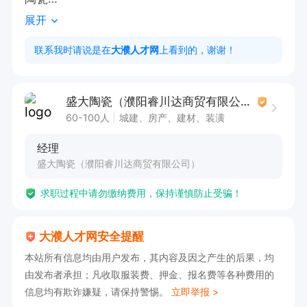
展开
                   6.范县新区海韵世纪公园D区东门口
盛大陶瓷

联系我时请说是在
大濮人才网
上看到的，谢谢！
1.积极开展瓷砖业务的市场拓展工作，通过各种渠
道寻找潜在客户；

盛大陶瓷（濮阳睿川达商贸有限公司）
2.维护和增进与客户的业务关系，了解客户需求，
60-100人
城建、房产、建材、装潢
提供专业的产品知识和购买建议；

经理
3.定期参与销售会议，分享市场动态，协助团队完
盛大陶瓷（濮阳睿川达商贸有限公司）
成销售目标；

求职过程中请勿缴纳费用，保持谨慎防止受骗！
4.协助营销团队制定销售策略，参与促销活动的策
划与执行。

大濮人才网安全提醒
本站所有信息均由用户发布，其内容及因之产生的后果，均
由发布者承担；凡收取服装费、押金、报名费等各种费用的
任职要求：

信息均有欺诈嫌疑，请保持警惕。
立即举报 >
1.具备良好的沟通能力和谈判技巧，能够有效地与