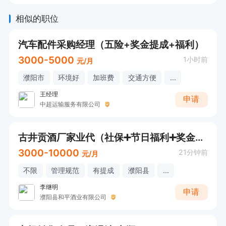
客户进行互动；

相似的职位
2.具有较强的市场分析和客户管理能力，能够准确
汽车配件采购经理（五险+奖金提成+福利）
把握市场动态；

3000-5000
1小时前
元/月
3.对瓷砖行业有一定的了解，能够提供专业的产品
濮阳市
环境好
加班费
交通方便
...
知识；

王经理
4.具有团队合作精神，能够在压力下保持积极的工
申请
中超运输服务有限公司
作态度。
古井贡酒厂家业代（社保➕节日福利➕奖金）可直接打电话
3000-10000
21分钟前
元/月
不限
管理规范
有提成
濮阳县
...
李继明
申请
濮阳县和平酒业有限公司