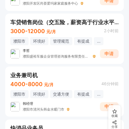
申请
濮阳开发区尚荟爱玛家家庭服务中心
车贷销售岗位（交五险，薪资高于行业水平）
3000-12000
2小时前
元/月
濮阳市
环境好
管理规范
有提成
...
李哲
申请
濮阳盛裕车服企业管理咨询服务有限责任公司
业务兼司机
4000-8000
46分钟前
元/月
濮阳市
环境好
交通方便
有提成
...
韩经理
申请
濮阳市清河头韩金水暖门市
收藏
快消品业务员
分享