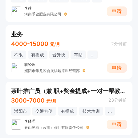
李萍
申请
河南禾健肥业有限公司
业务
4000-15000
2分钟前
元/月
不限
有提成
晋升快
车贴
...
靳经理
申请
濮阳市华龙区合晟烘焙原料经营部
茶叶推广员（兼 职+奖金提成+一对一帮教带+副业新赛道）
3000-7000
23分钟前
元/月
濮阳市
交通方便
有提成
技术培训
...
李经理
申请
春山见雨（云南）茶叶有限责任公司