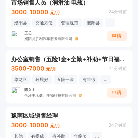
市场销售人员（润滑油 电瓶）
3000-10000
24分钟前
元/月
濮阳县
交通方便
管理规范
濮阳县
...
王总
申请
濮阳县胜利汽车服务有限公司
办公室销售（五险1金+全勤+补助+节日福利）可直接打电话
3500-7000
41分钟前
元/月
华龙区
环境好
五险一金
有年假
...
陈女士
申请
菏泽中禾健元生物科技有限公司
豫南区域销售经理
3000-10000
34分钟前
元/月
其他
有提成
有补助
年终奖
...