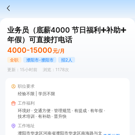
业务员（底薪4000 节日福利➕补助➕
年假）可直接打电话
4000-15000
元/月
全职
濮阳市-濮阳市
招2人
更新：15小时前
浏览：1178次
职位要求
经验不限
学历不限
工作福利
环境好
交通方便
管理规范
有提成
有年假
技术培训
有补助
晋升快
工作地址
濮阳市华龙区河南省濮阳市华龙区南海路与文