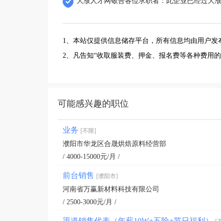
大濮人才网敬告各位求职者：此企业已经过大
1、本站仅提供信息储存平台，所有信息均由用户发
2、凡告知“收取服装费、押金、报名费等各种费用
可能感兴趣的职位
业务
[不限]
濮阳市华龙区合晟烘焙原料经营部
/ 4000-15000元/月 /
前台销售
[濮阳市]
河南省万赢新材料科技有限公司
/ 2500-3000元/月 /
渠道销售代表（年薪10W+五险+节日福利）