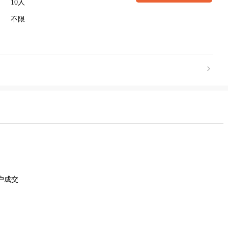
10人
不限
户成交