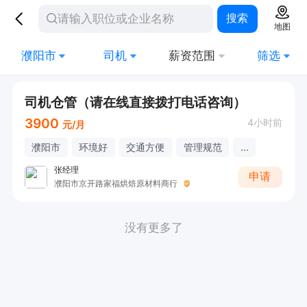
搜索
地图
濮阳市
司机
薪资范围
筛选
司机仓管（请在线直接拨打电话咨询）
3900
4小时前
元/月
濮阳市
环境好
交通方便
管理规范
...
张经理
申请
濮阳市京开路家福烘焙原材料商行
没有更多了