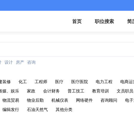
首页
职位搜索
简
计
设计
房产
咨询
建装修
化工
工程师
医疗
医疗医院
电力工程
电商运
传媒、娱乐
家政
会计财务
普工技工
教育培训
文员职员
物流贸易
物业后勤
机械仪表
网络硬件
咨询顾问
电子
编辑发行
石油天然气
其他分类