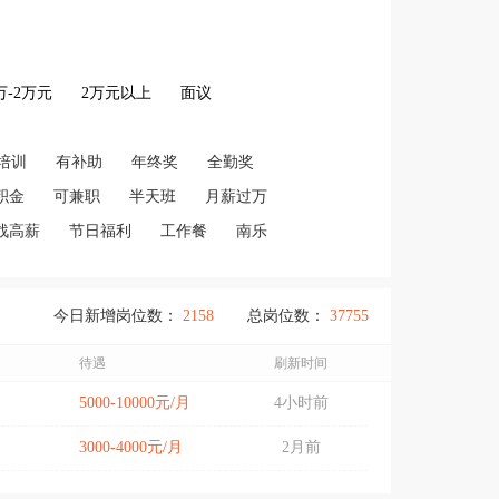
2万-2万元
2万元以上
面议
培训
有补助
年终奖
全勤奖
积金
可兼职
半天班
月薪过万
战高薪
节日福利
工作餐
南乐
今日新增岗位数：
2158
总岗位数：
37755
待遇
刷新时间
5000-10000元/月
4小时前
3000-4000元/月
2月前