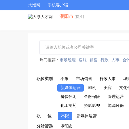
大濮网
手机客户端
濮阳市
[切换]
热门推荐：
市场经理
客服
销售
行政
人事
会
职位类别
不限
市场销售
行政人事
城
新媒体运营
司机
美容
文化
餐饮休闲
金融保险
管理运营
化工制药
摄影影视
能源环保
职 位
不限
新媒体运营
分站筛选
濮阳市