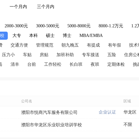
一个月内
三个月内
2000-3000元
3000-5000元
5000-8000元
8000-1.2万元
1.
技校
大专
本科
硕士
博士
MBA/EMBA
费
交通方便
管理规范
朝九晚五
有提成
有年假
技术
压力小
车贴
房贴
加班补助
专车接送
五险
住房公
县
清丰
台前
工作轻松
长白班
夜班
定期体检
挑
公司名
区域
企业认证
华龙区
濮阳市悦商汽车服务有限公司
不限
濮阳市华龙区乐业职业培训学校