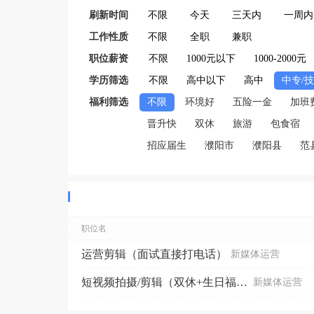
刷新时间
不限
今天
三天内
一周内
工作性质
不限
全职
兼职
职位薪资
不限
1000元以下
1000-2000元
学历筛选
不限
高中以下
高中
中专/
福利筛选
不限
环境好
五险一金
加班
晋升快
双休
旅游
包食宿
招应届生
濮阳市
濮阳县
范
职位名
运营剪辑（面试直接打电话）
新媒体运营
短视频拍摄/剪辑（双休+生日福利+绩效奖金）
新媒体运营