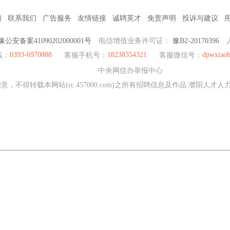
们
联系我们
广告服务
友情链接
诚聘英才
免责声明
投诉与建议
豫公安备案41090202000001号
电信增值业务许可证：
豫B2-20170396
0393-6970888
18238354321
dpwxiao
线：
客服手机号：
客服微信号：
中央网信办举报中心
，不得转载本网站(rc.457000.com)之所有招聘信息及作品 濮阳人