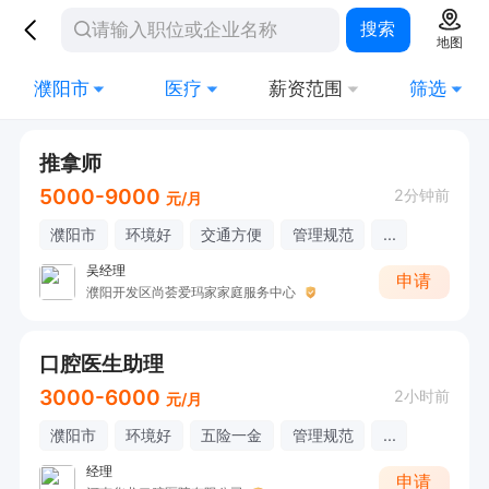
搜索
地图
濮阳市
医疗
薪资范围
筛选
推拿师
5000-9000
2分钟前
元/月
濮阳市
环境好
交通方便
管理规范
...
吴经理
申请
濮阳开发区尚荟爱玛家家庭服务中心
口腔医生助理
3000-6000
2小时前
元/月
濮阳市
环境好
五险一金
管理规范
...
经理
申请