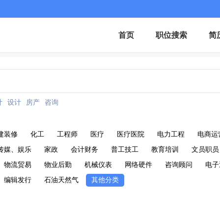
首页
职位搜索
简
计
设计
房产
咨询
建装修
化工
工程师
医疗
医疗医院
电力工程
电商运
传媒、娱乐
家政
会计财务
普工技工
教育培训
文员职员
物流贸易
物业后勤
机械仪表
网络硬件
咨询顾问
电子
编辑发行
石油天然气
其他分类