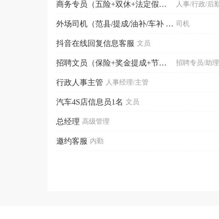
商务专员（五险+双休+法定假期+带薪年假）
人事/行政/后
外场司机（范县/提成/油补/车补 带车优先）可直接打...
司机
抖音在线回复信息客服
文员
招聘文员（保险+奖金提成+节日福利）
招聘专员/助理
行政人事主管
人事经理/主管
汽车4S店信息员1名
文员
总经理
高级管理
邀约客服
内勤