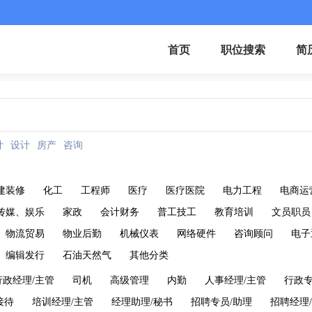
首页
职位搜索
简
计
设计
房产
咨询
建装修
化工
工程师
医疗
医疗医院
电力工程
电商运
传媒、娱乐
家政
会计财务
普工技工
教育培训
文员职员
物流贸易
物业后勤
机械仪表
网络硬件
咨询顾问
电子
编辑发行
石油天然气
其他分类
行政经理/主管
司机
高级管理
内勤
人事经理/主管
行政专
接待
培训经理/主管
经理助理/秘书
招聘专员/助理
招聘经理