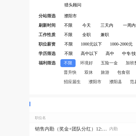
猎头顾问
分站筛选
濮阳市
刷新时间
不限
今天
三天内
一周内
工作性质
不限
全职
兼职
职位薪资
不限
1000元以下
1000-2000元
学历筛选
不限
高中以下
高中
中专/
福利筛选
不限
环境好
五险一金
加班
晋升快
双休
旅游
包食宿
招应届生
濮阳市
濮阳县
范
职位名
销售内勤（奖金+团队分红）12:00-15:00请勿...
内勤