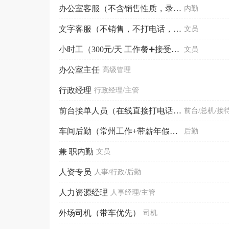
办公室客服（不含销售性质，录单接单回访）
内勤
文字客服（不销售，不打电话，时间自由，小白接受）
文员
小时工（300元/天 工作餐➕接受小白）可直接打电话
文员
办公室主任
高级管理
行政经理
行政经理/主管
前台接单人员（在线直接打电话咨询）
前台/总机/接
车间后勤（常州工作+带薪年假+保险+包食宿）
后勤
兼 职内勤
文员
人资专员
人事/行政/后勤
人力资源经理
人事经理/主管
外场司机（带车优先）
司机