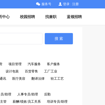
服务号
登录
|
注册
历中心
校园招聘
找兼职
蓝领招聘
搜 索
营
项目管理
汽车服务
客户服务
设计包装
百货零售
工厂工业
通讯
医疗美容
翻译法律
轻工工艺
员/助理
人事专员/助理
后勤
/主管
薪酬/绩效/员工关系
培训专员/助理