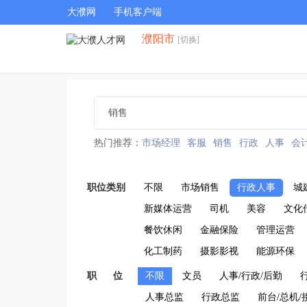
大濮网
手机客户端
濮阳市
[切换]
热门推荐：
市场经理
客服
销售
行政
人事
会
职位类别
不限
市场销售
行政人事
城
新媒体运营
司机
美容
文化
餐饮休闲
金融保险
管理运营
化工制药
摄影影视
能源环保
职 位
不限
文员
人事/行政/后勤
人事总监
行政总监
前台/总机/