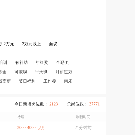
2万-2万元
2万元以上
面议
培训
有补助
年终奖
全勤奖
积金
可兼职
半天班
月薪过万
战高薪
节日福利
工作餐
南乐
今日新增岗位数：
2123
总岗位数：
37771
待遇
刷新时间
3000-4000元/月
21分钟前