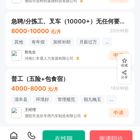
濮阳市普柯特腐蚀科技有限公司
急聘/分拣工、叉车（10000+）无任何要求能干就行
8000-10000
20分钟前
元/月
其他
有年假
加班补助
月薪过万
...
郭先生
申请
河南仁本通人力资源有限公司
收藏
普工（五险+包食宿）
分享
4000-8000
18分钟前
元/月
清丰县
环境好
管理规范
朝九晚五
...
王经理
申请
濮阳市龙欣专用汽车制造有限公司
在线聊
申请职位