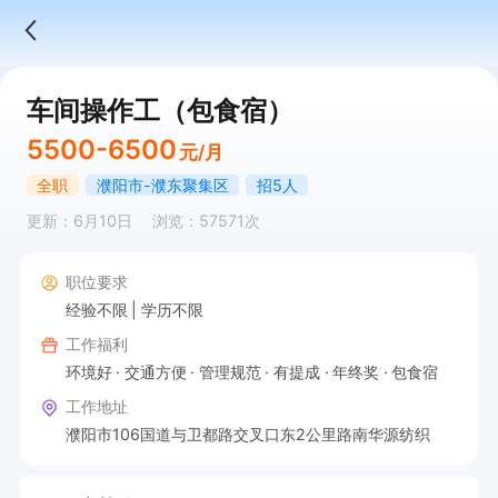
车间操作工（包食宿）
5500-6500
元/月
全职
濮阳市-濮东聚集区
招5人
更新：6月10日
浏览：57571次
职位要求
经验不限
学历不限
工作福利
环境好
交通方便
管理规范
有提成
年终奖
包食宿
工作地址
濮阳市106国道与卫都路交叉口东2公里路南华源纺织