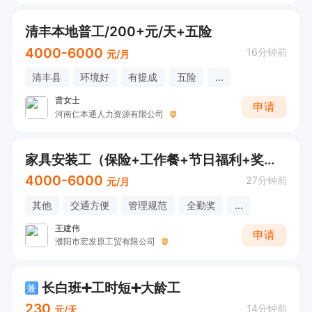
清丰本地普工/200+元/天+五险
4000-6000
16分钟前
元/月
清丰县
环境好
有提成
五险
...
曹女士
申请
河南仁本通人力资源有限公司
家具安装工（保险+工作餐+节日福利+奖金补助）
4000-6000
27分钟前
元/月
其他
交通方便
管理规范
全勤奖
...
王建伟
申请
濮阳市宏发原工贸有限公司
长白班➕工时短➕大龄工
兼
230
14分钟前
元/天