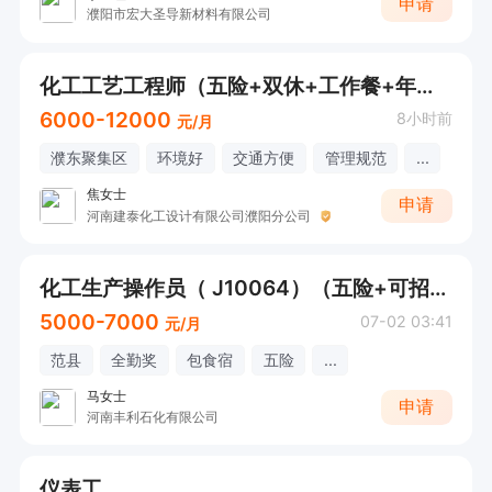
申请
濮阳市宏大圣导新材料有限公司
化工工艺工程师（五险+双休+工作餐+年终奖）
6000-12000
8小时前
元/月
濮东聚集区
环境好
交通方便
管理规范
...
焦女士
申请
河南建泰化工设计有限公司濮阳分公司
化工生产操作员（ J10064）（五险+可招应届生+包食宿）
5000-7000
07-02 03:41
元/月
范县
全勤奖
包食宿
五险
...
马女士
申请
河南丰利石化有限公司
仪表工