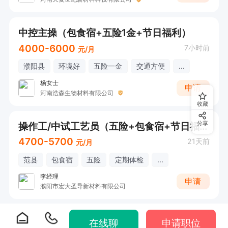
中控主操（包食宿+五险1金+节日福利）
4000-6000
7小时前
元/月
濮阳县
环境好
五险一金
交通方便
...
杨女士
申请
河南浩森生物材料有限公司
收藏
操作工/中试工艺员（五险+包食宿+节日福利+体检）
分享
4700-5700
21天前
元/月
范县
包食宿
五险
定期体检
...
李经理
申请
濮阳市宏大圣导新材料有限公司
在线聊
申请职位