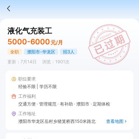
液化气充装工
5000-6000
元/月
全职
濮阳市-华龙区
招3人
更新：7月14日
浏览：1901次
职位要求
经验不限
学历不限
工作福利
交通方便
管理规范
有补助
濮阳市
定期体检
工作地址
濮阳市华龙区岳村乡猪笼桥西150米路北
查看地图