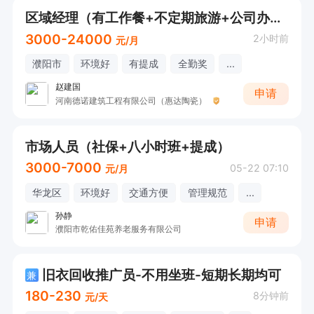
区域经理（有工作餐+不定期旅游+公司办公环境好+十几年老店口碑好产品硬）
3000-24000
2小时前
元/月
濮阳市
环境好
有提成
全勤奖
...
赵建国
申请
河南德诺建筑工程有限公司（惠达陶瓷）
市场人员（社保+八小时班+提成）
3000-7000
05-22 07:10
元/月
华龙区
环境好
交通方便
管理规范
...
孙静
申请
濮阳市乾佑佳苑养老服务有限公司
旧衣回收推广员-不用坐班-短期长期均可
兼
180-230
8分钟前
元/天