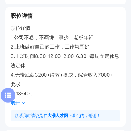
职位详情
职位详情

1.公司不卷，不画饼，事少，老板年轻

2.上班做好自己的工作，工作氛围好

3.上班时间8.30-12.00  2.00-6.30  每周固定休息

法定休

4.无责底薪3200+绩效+提成，综合收入7000+

要求：

1  18-40

展开
2.接受通勤距离的（具体位置请看下方定位）
联系我时请说是在
大濮人才网
上看到的，谢谢！