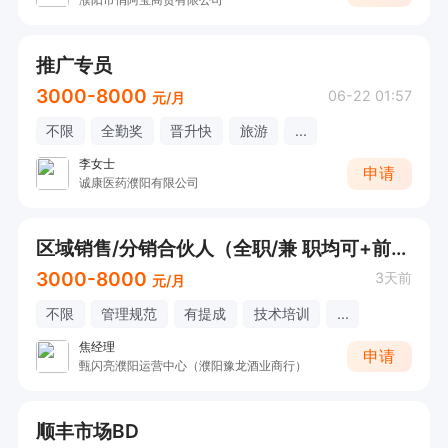
推广专员
3000-8000
06-22 01:57
元/月
不限
全勤奖
晋升快
旅游
...
李女士
申请
诚康医药濮阳有限公司
区域销售/分销合伙人（全职/兼 职均可+前景好+专业培训+高收入）
3000-8000
3天前
元/月
不限
管理规范
有提成
技术培训
...
焦经理
申请
甄闪亮濮阳运营中心（濮阳豫龙酒业商行）
顺丰市场BD