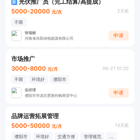
光伏推广员（完工结算/高提成）
兼
5000-20000
2天前
元/次
不限
张瑞丽
申请
河南省沐阳绿电能源有限公司
市场推广
3000-8000
06-27 01:25
元/月
不限
环境好
濮阳市
岳经理
申请
濮阳市华龙区肥葱特购商贸中心
品牌运营拓展管理
5000-50000
13天前
元/月
濮阳市
环境好
交通方便
管理规范
...