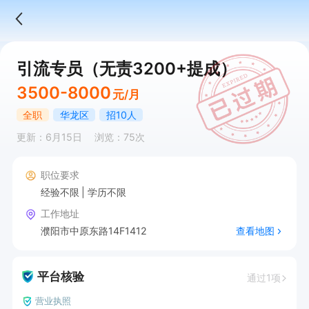
引流专员（无责3200+提成）
3500-8000
元/月
全职
华龙区
招10人
更新：6月15日
浏览：75次
职位要求
经验不限
学历不限
工作地址
濮阳市中原东路14F1412
查看地图
平台核验
通过1项
营业执照