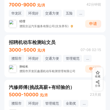
7000-9000
42分钟前
元/月
华龙区
环境好
交通方便
五险
...
经理
申请
濮阳京运汽车服务有限公司(京东养车)
招聘机动车检测站文员
3000-5000
07-08 02:15
元/月
濮阳市
环境好
交通方便
管理规范
...
孙站长
申请
濮阳市开发区鑫通机动车检测管理有限公司
收藏
汽修师傅(挑战高薪+有经验的）
分享
5000-10000
23天前
元/月
濮阳市
环境好
管理规范
全勤奖
...