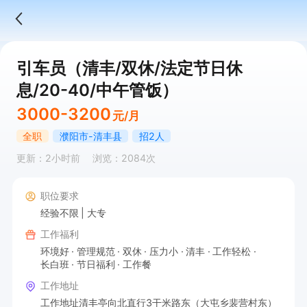
引车员（清丰/双休/法定节日休
息/20-40/中午管饭）
3000-3200
元/月
全职
濮阳市-清丰县
招2人
更新：2小时前
浏览：2084次
职位要求
经验不限
大专
工作福利
环境好
管理规范
双休
压力小
清丰
工作轻松
长白班
节日福利
工作餐
工作地址
工作地址清丰亭向北直行3干米路东（大屯乡裴营村东）