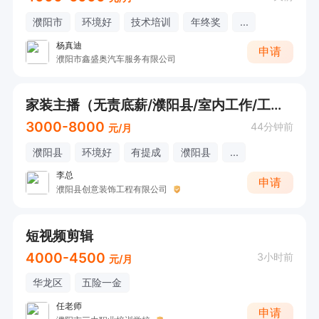
濮阳市
环境好
技术培训
年终奖
...
杨真迪
申请
濮阳市鑫盛奥汽车服务有限公司
家装主播（无责底薪/濮阳县/室内工作/工作简单/请直接电话联系）
3000-8000
44分钟前
元/月
濮阳县
环境好
有提成
濮阳县
...
李总
申请
濮阳县创意装饰工程有限公司
短视频剪辑
4000-4500
3小时前
元/月
华龙区
五险一金
任老师
申请