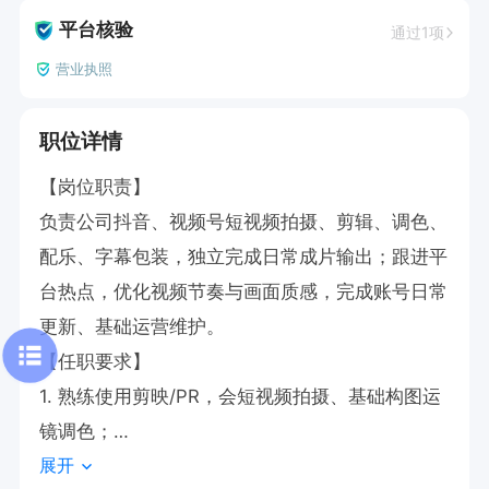
平台核验
通过1项
营业执照
职位详情
【岗位职责】

负责公司抖音、视频号短视频拍摄、剪辑、调色、
配乐、字幕包装，独立完成日常成片输出；跟进平
台热点，优化视频节奏与画面质感，完成账号日常
更新、基础运营维护。

【任职要求】

1. 熟练使用剪映/PR，会短视频拍摄、基础构图运
镜调色；

展开
2. 熟悉抖音、视频号热门玩法，网感好、审美在