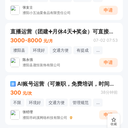
张女士
申请
濮阳小五油栗食品有限责任公司
直播运营（团建➕月休4天➕奖金）可直接打电话
3000-8000
07-02 07:53
元/月
濮阳县
环境好
交通方便
有提成
...
陈永强
申请
濮阳县晟恒装饰有限公司
AI账号运营（可兼职，免费培训，时间自由）
兼
300
38分钟前
元/次
不限
环境好
交通方便
管理规范
...
张经理
申请
濮阳市屿溪网络科技有限公司
收藏