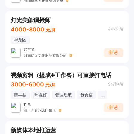
濮阳市三力职业培训学校
灯光美颜调摄师
4000-8000
4小时前
元/月
华龙区
沙主管
申请
河南亿火文化服务有限公司
视频剪辑（提成➕工作餐）可直接打电话
3000-6000
9分钟前
元/月
清丰县
环境好
管理规范
包食宿
...
刘总
申请
清丰县希尔诺门窗店
新媒体本地推运营