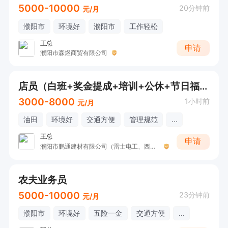
5000-10000
20分钟前
元/月
濮阳市
环境好
濮阳市
工作轻松
王总
申请
濮阳市森煜商贸有限公司
店员（白班+奖金提成+培训+公休+节日福利）
3000-8000
1小时前
元/月
油田
环境好
交通方便
管理规范
...
王总
申请
濮阳市鹏通建材有限公司（雷士电工、西顿照明、瑞尔特卫浴）
农夫业务员
5000-10000
23分钟前
元/月
濮阳市
环境好
五险一金
交通方便
...