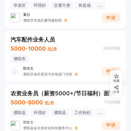
华龙区
环境好
交通方便
有提成
...
董总
申请
濮阳市华龙区馨羽建材馆
汽车配件业务人员
5000-10000
34分钟前
元/月
濮阳市
陈先生
申请
濮阳开发区星辰汽车电器门市部
收藏
农资业务员（薪资5000+/节日福利）面试可直接打电话
分享
5000-8000
11分钟前
元/月
濮阳县
环境好
濮阳县
工作轻松
...
刘女士
申请
濮阳县金丰源农化科技服务中心