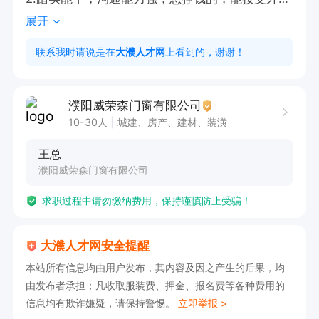
展开
跑小区

3.福利待遇：定期团建，有公休，节日快乐

联系我时请说是在
大濮人才网
上看到的，谢谢！
底薪3000➕提成➕奖金➕补助
濮阳威荣森门窗有限公司
10-30人
城建、房产、建材、装潢
王总
濮阳威荣森门窗有限公司
求职过程中请勿缴纳费用，保持谨慎防止受骗！
大濮人才网安全提醒
本站所有信息均由用户发布，其内容及因之产生的后果，均
由发布者承担；凡收取服装费、押金、报名费等各种费用的
信息均有欺诈嫌疑，请保持警惕。
立即举报 >