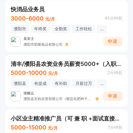
快消品业务员
3000-6000
45分钟前
元/月
濮阳市
年终奖
全勤奖
工作轻松
...
吴女士
申请
濮阳市助隆食品有限公司
清丰/濮阳县农资业务员薪资5000+（入职交社保➕提成）可直接打电话
5000-10000
2分钟前
元/月
濮阳县
有提成
有补助
月薪过万
...
张晓云
申请
濮阳县百姓农资有限公司（晓芸化肥种子批发）
小区业主精准推广员（可 兼 职 +面试直接打电话）
5000-15000
7分钟前
元/月