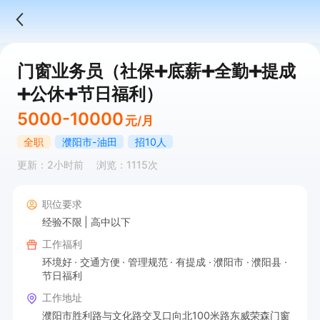
门窗业务员（社保➕底薪➕全勤➕提成
➕公休➕节日福利）
5000-10000
元/月
全职
濮阳市-油田
招10人
更新：2小时前
浏览：1115次
职位要求
经验不限
高中以下
工作福利
环境好
交通方便
管理规范
有提成
濮阳市
濮阳县
节日福利
工作地址
濮阳市胜利路与文化路交叉口向北100米路东威荣森门窗