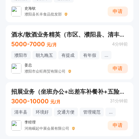
史海钦
申请
濮阳县长丰食品批发部
酒水/散酒业务精英（市区、濮阳县、清丰、范县、南乐区域）
5000-7000
4分钟前
元/月
濮阳市
朝九晚五
有提成
有年假
...
姜总
申请
濮阳市众旺商贸有限公司
招展业务（坐班办公+出差车补餐补+五险+节假日福利）可直打电话
3000-10000
31分钟前
元/月
清丰县
环境好
交通方便
管理规范
...
李经理
申请
河南崛起中展会展有限公司