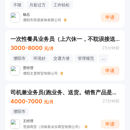
不限
月薪过万
工作轻松
杨总
申请
濮阳市简易装饰有限公司
一次性餐具业务员（上六休一，不耽误接送孩子，直接打电话）
3000-8000
25分钟前
元/月
濮阳市
环境好
交通方便
管理规范
...
贾经理
申请
濮阳文雯商贸有限公司
司机兼业务员(跑业务、送货。销售产品是雪糕)
4000-7000
27分钟前
元/月
濮阳市
王经理
申请
雪源商贸（河南喜冰乐商贸有限公司）