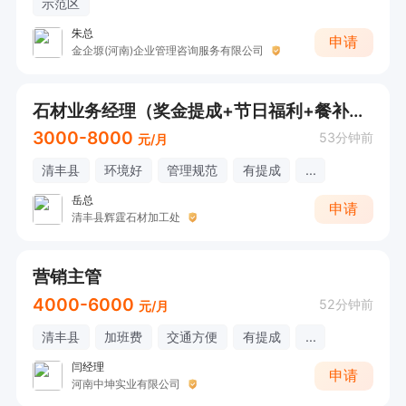
示范区
朱总
申请
金企塬(河南)企业管理咨询服务有限公司
石材业务经理（奖金提成+节日福利+餐补+补贴+20-45之间）
3000-8000
53分钟前
元/月
清丰县
环境好
管理规范
有提成
...
岳总
申请
清丰县辉霆石材加工处
营销主管
4000-6000
52分钟前
元/月
清丰县
加班费
交通方便
有提成
...
闫经理
申请
河南中坤实业有限公司