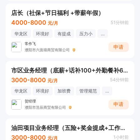
店长（社保+节日福利 +带薪年假）
4000-8000
51分钟前
元/月
华龙区
环境好
有提成
压力小
...
常作飞
申请
濮阳市六面墙商贸有限公司
市区业务经理（底薪+话补100+外勤餐补600元+实习期过后交养老保险+具体电话联系）
3000-8000
54分钟前
元/月
华龙区
环境好
加班费
管理规范
...
贺经理
申请
濮阳市浩辰商贸有限公司
油田项目业务经理（五险+奖金提成+工作餐+有住宿）
3000-8000
1小时前
元/月