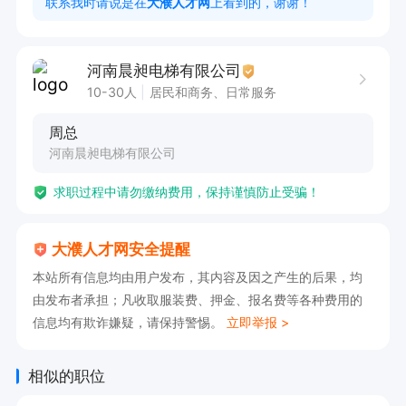
联系我时请说是在
大濮人才网
上看到的，谢谢！
2. 形象良好，具备较强的沟通能力和人际交往能
力。

河南晨昶电梯有限公司
3. 对电梯维保行业有一定了解，能够快速掌握相
10-30人
居民和商务、日常服务
关产品知识。

周总
4.该地区交通便利，公司管理规范，能为员工提供
河南晨昶电梯有限公司
轻松的工作氛围及节日福利。

求职过程中请勿缴纳费用，保持谨慎防止受骗！
本岗位薪资待遇优厚，6000-10000，期待有志于
大濮人才网安全提醒
投身电梯维保销售领域的您加入！在这里，您将凭
本站所有信息均由用户发布，其内容及因之产生的后果，均
借自身能力获得丰厚回报，同时享受舒适的工作环
由发布者承担；凡收取服装费、押金、报名费等各种费用的
境和完善的福利。公司交通便利，管理规范，为您
信息均有欺诈嫌疑，请保持警惕。
立即举报 >
提供广阔的职业发展空间。只要您有两年以上销售
经验，形象良好，就有机会成为我们团队的一员，
相似的职位
共创美好未来！