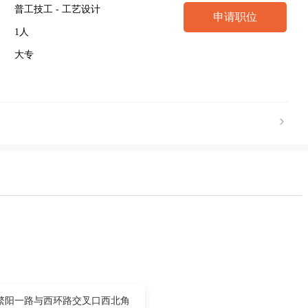
普工技工 - 工艺设计
申请职位
1人
大专
繁阳一路与西环路交叉口西北角