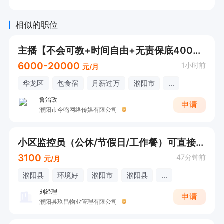
相似的职位
主播【不会可教+时间自由+无责保底4000】
6000-20000
1小时前
元/月
华龙区
包食宿
月薪过万
濮阳市
...
鲁治政
申请
濮阳市今鸣网络传媒有限公司
小区监控员（公休/节假日/工作餐）可直接打电话联系
3100
47分钟前
元/月
濮阳县
环境好
濮阳市
濮阳县
...
刘经理
申请
濮阳县玖昌物业管理有限公司