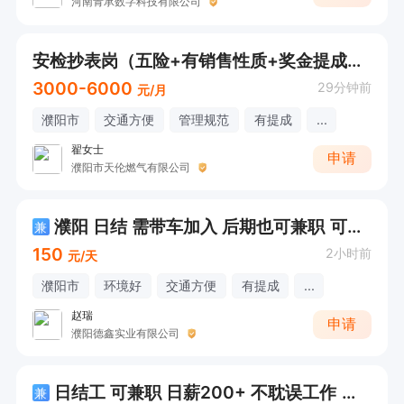
河南青承数字科技有限公司
安检抄表岗（五险+有销售性质+奖金提成+培训）在线打电话
3000-6000
29分钟前
元/月
濮阳市
交通方便
管理规范
有提成
...
翟女士
申请
濮阳市天伦燃气有限公司
濮阳 日结 需带车加入 后期也可兼职 可作为工作的过渡
兼
150
2小时前
元/天
濮阳市
环境好
交通方便
有提成
...
赵瑞
申请
濮阳德鑫实业有限公司
日结工 可兼职 日薪200+ 不耽误工作 或找工作过渡
兼