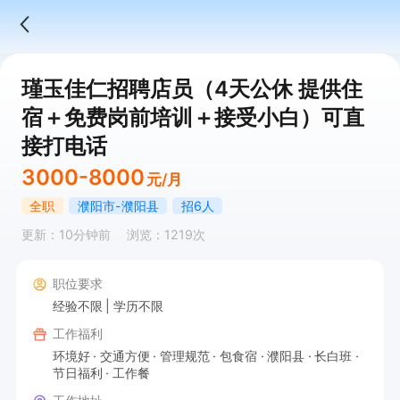
瑾玉佳仁招聘店员（4天公休 提供住
宿＋免费岗前培训＋接受小白）可直
接打电话
3000-8000
元/月
全职
濮阳市-濮阳县
招6人
更新：10分钟前
浏览：1219次
职位要求
经验不限
学历不限
工作福利
环境好
交通方便
管理规范
包食宿
濮阳县
长白班
节日福利
工作餐