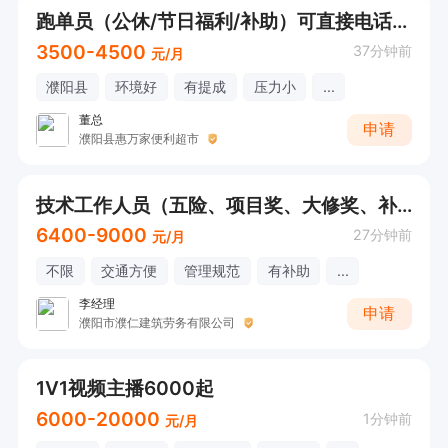
跑单员（公休/节日福利/补助）可直接电话联系咨询
3500-4500
37分钟前
元/月
濮阳县
环境好
有提成
压力小
...
董总
申请
濮阳县惠万家便利超市
技术工作人员（五险、项目奖、大修奖、补贴补助、体检）
6400-9000
27分钟前
元/月
不限
交通方便
管理规范
有补助
...
李经理
申请
濮阳市濮仁建筑劳务有限公司
1V1视频主播6000起
6000-20000
1分钟前
元/月