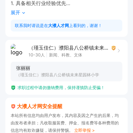
1. 具备相关行业经验优先

展开
2. 拥有良好的沟通能力和服务意识，能为顾客提
供优质体验。

联系我时请说是在
大濮人才网
上看到的，谢谢！
底薪+销售提成+手法提成
（瑾玉佳仁）濮阳县八公桥镇未来星园林小学
10-30人
新闻、科教、文体
张丽丽
（瑾玉佳仁）濮阳县八公桥镇未来星园林小学
求职过程中请勿缴纳费用，保持谨慎防止受骗！
大濮人才网安全提醒
本站所有信息均由用户发布，其内容及因之产生的后果，均
由发布者承担；凡收取服装费、押金、报名费等各种费用的
信息均有欺诈嫌疑，请保持警惕。
立即举报 >