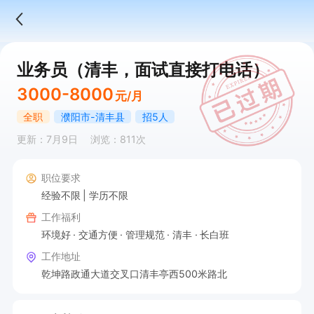
业务员（清丰，面试直接打电话）
3000-8000
元/月
全职
濮阳市-清丰县
招5人
更新：7月9日
浏览：811次
职位要求
经验不限
学历不限
工作福利
环境好
交通方便
管理规范
清丰
长白班
工作地址
乾坤路政通大道交叉口清丰亭西500米路北