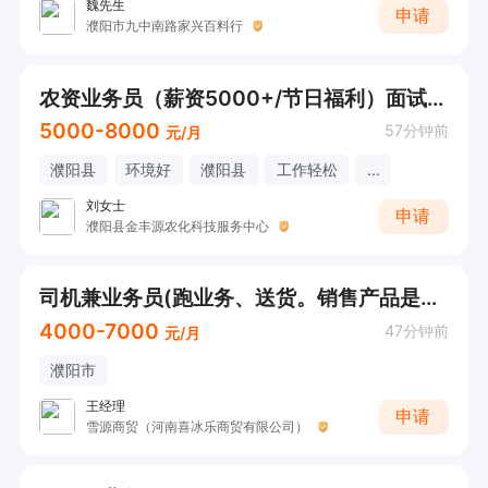
魏先生
申请
濮阳市九中南路家兴百料行
农资业务员（薪资5000+/节日福利）面试可直接打电话
5000-8000
57分钟前
元/月
濮阳县
环境好
濮阳县
工作轻松
...
刘女士
申请
濮阳县金丰源农化科技服务中心
司机兼业务员(跑业务、送货。销售产品是雪糕)
4000-7000
47分钟前
元/月
濮阳市
王经理
申请
雪源商贸（河南喜冰乐商贸有限公司）