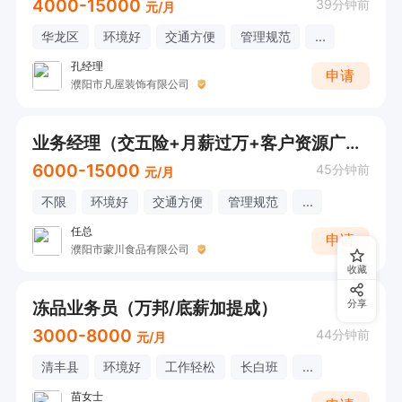
4000-15000
39分钟前
元/月
华龙区
环境好
交通方便
管理规范
...
孔经理
申请
濮阳市凡屋装饰有限公司
业务经理（交五险+月薪过万+客户资源广）在线打电话应聘
6000-15000
45分钟前
元/月
不限
环境好
交通方便
管理规范
...
任总
申请
濮阳市蒙川食品有限公司
收藏
冻品业务员（万邦/底薪加提成）
分享
3000-8000
44分钟前
元/月
清丰县
环境好
工作轻松
长白班
...
苗女士