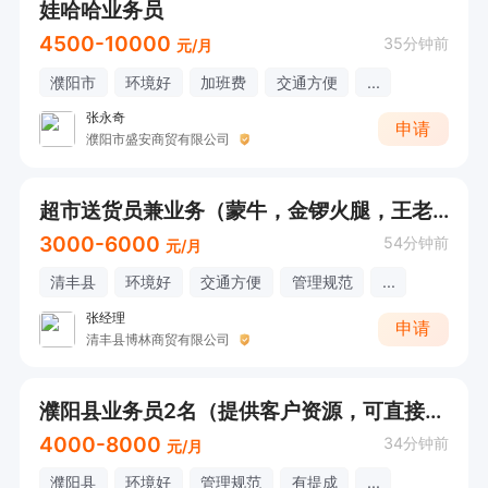
娃哈哈业务员
4500-10000
35分钟前
元/月
濮阳市
环境好
加班费
交通方便
...
张永奇
申请
濮阳市盛安商贸有限公司
超市送货员兼业务（蒙牛，金锣火腿，王老吉/具体薪资面议）
3000-6000
54分钟前
元/月
清丰县
环境好
交通方便
管理规范
...
张经理
申请
清丰县博林商贸有限公司
濮阳县业务员2名（提供客户资源，可直接打电话）招长期工
4000-8000
34分钟前
元/月
濮阳县
环境好
管理规范
有提成
...