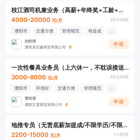
枝江酒司机兼业务（高薪+年终奖+工龄+节日福利）
4000-20000
49分钟前
元/月
濮阳市
交通方便
管理规范
有提成
...
刘经理
申请
濮阳县巨鑫商贸有限公司
一次性餐具业务员（上六休一，不耽误接送孩子，直接打电话）
3000-8000
46分钟前
元/月
濮阳市
环境好
交通方便
管理规范
...
贾经理
申请
濮阳文雯商贸有限公司
地推专员（无责底薪加提成/不限学历/不限经验/不耽误接孩子/食补车补）
2200-15000
1小时前
元/月