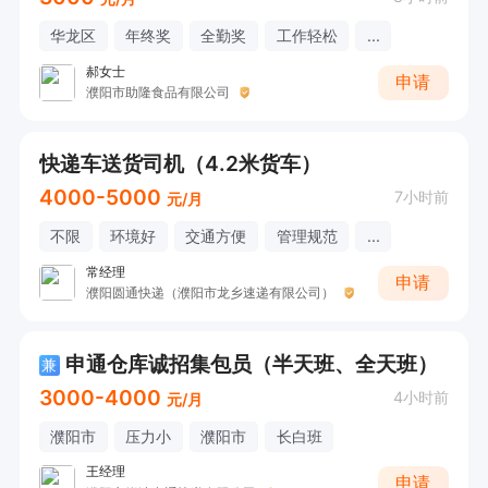
华龙区
年终奖
全勤奖
工作轻松
...
郝女士
申请
濮阳市助隆食品有限公司
快递车送货司机（4.2米货车）
4000-5000
7小时前
元/月
不限
环境好
交通方便
管理规范
...
常经理
申请
濮阳圆通快递（濮阳市龙乡速递有限公司）
申通仓库诚招集包员（半天班、全天班）
兼
3000-4000
4小时前
元/月
濮阳市
压力小
濮阳市
长白班
王经理
申请