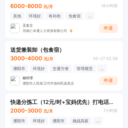
6000-8000
18小时前
元/月
其他
环境好
有补助
包食宿
...
王女士
申请
河南仁本通人力资源有限公司
送货兼装卸（包食宿）
3000-4000
05-27 02:56
元/月
濮阳市
环境好
交通方便
管理规范
...
杨经理
申请
濮阳市人民路卫河市场利民蔬菜店
快递分拣工（12元/时+宝妈优先）打电话应聘
2000-3000
7小时前
元/月
濮阳市
环境好
濮阳市
挑战高薪
...