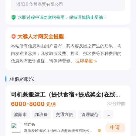
濮阳县华晨商贸有限公司
求职过程中请勿缴纳费用，保持谨慎防止受骗！
大濮人才网安全提醒
本站所有信息均由用户发布，其内容及因之产生的后果，均
由发布者承担；凡收取服装费、押金、报名费等各种费用的
信息均有欺诈嫌疑，请保持警惕。
立即举报 >
相似的职位
司机兼搬运工（提供食宿+提成奖金)在线打电话应聘
6000-8000
37分钟前
元/月
濮阳市
加班费
交通方便
管理规范
...
霍红仓
申请
濮阳爱民搬家（河南万通搬家服务有限公司）