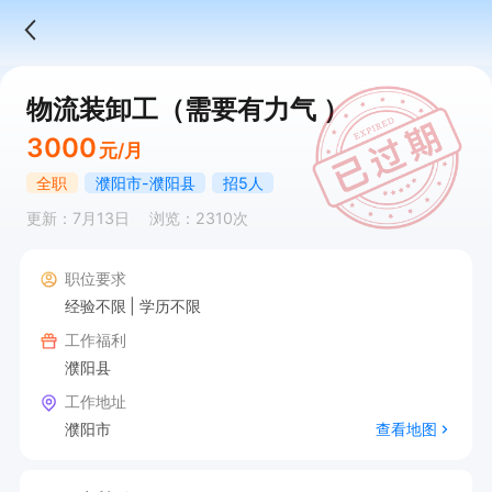
物流装卸工（需要有力气 ）
3000
元/月
全职
濮阳市-濮阳县
招5人
更新：7月13日
浏览：2310次
职位要求
经验不限
学历不限
工作福利
濮阳县
工作地址
濮阳市
查看地图