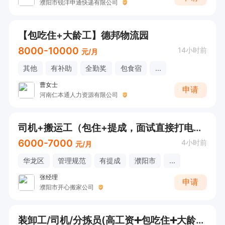
濮阳市锐沣申通快递有限公司
【包吃住+大龄工】德邦物流园
8000-10000
14小时前
元/月
其他
有补助
全勤奖
包食宿
...
曹女士
申请
河南仁本通人力资源有限公司
司机+搬运工（包住+提成，面试直接打电话）
6000-7000
4小时前
元/月
华龙区
管理规范
有提成
濮阳市
...
张经理
申请
濮阳市开心搬家公司
装卸工/司机/分拣员(高工资➕包吃住➕大龄工)