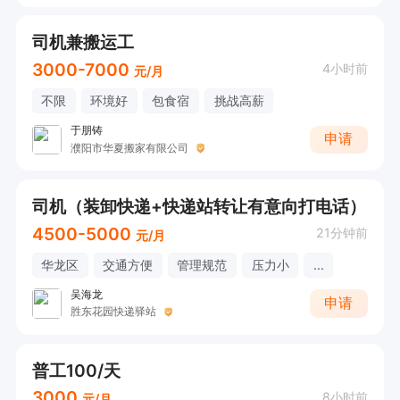
司机兼搬运工
3000-7000
4小时前
元/月
不限
环境好
包食宿
挑战高薪
于朋铸
申请
濮阳市华夏搬家有限公司
司机（装卸快递+快递站转让有意向打电话）
4500-5000
21分钟前
元/月
华龙区
交通方便
管理规范
压力小
...
吴海龙
申请
胜东花园快递驿站
普工100/天
3000
8小时前
元/月