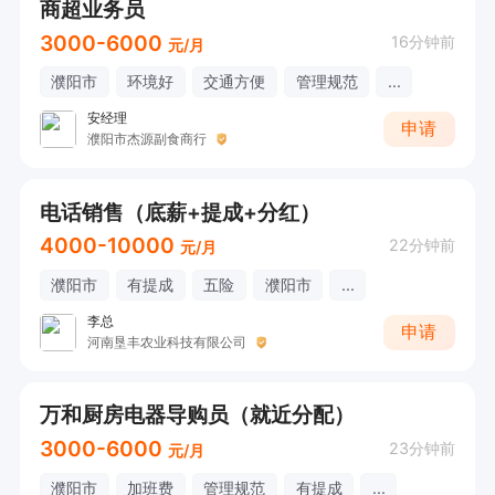
商超业务员
3000-6000
16分钟前
元/月
濮阳市
环境好
交通方便
管理规范
...
安经理
申请
濮阳市杰源副食商行
电话销售（底薪+提成+分红）
4000-10000
22分钟前
元/月
濮阳市
有提成
五险
濮阳市
...
李总
申请
河南垦丰农业科技有限公司
万和厨房电器导购员（就近分配）
3000-6000
23分钟前
元/月
濮阳市
加班费
管理规范
有提成
...