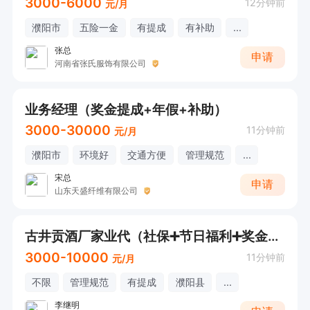
3000-6000
12分钟前
元/月
濮阳市
五险一金
有提成
有补助
...
张总
申请
河南省张氏服饰有限公司
业务经理（奖金提成+年假+补助）
3000-30000
11分钟前
元/月
濮阳市
环境好
交通方便
管理规范
...
宋总
申请
山东天盛纤维有限公司
古井贡酒厂家业代（社保➕节日福利➕奖金）可直接打电话
3000-10000
11分钟前
元/月
不限
管理规范
有提成
濮阳县
...
李继明