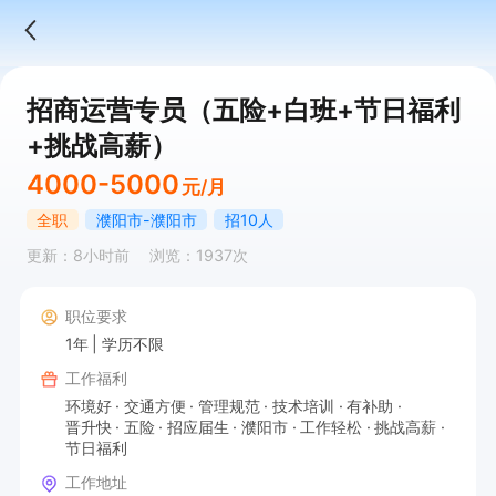
招商运营专员（五险+白班+节日福利
+挑战高薪）
4000-5000
元/月
全职
濮阳市-濮阳市
招10人
更新：8小时前
浏览：1937次
职位要求
1年
学历不限
工作福利
环境好
交通方便
管理规范
技术培训
有补助
晋升快
五险
招应届生
濮阳市
工作轻松
挑战高薪
节日福利
工作地址