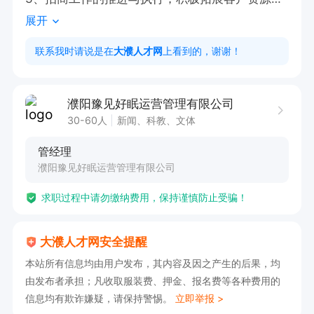
展开
4、完成意向客户招商谈判，合同签署及相关落地
事宜；

联系我时请说是在
大濮人才网
上看到的，谢谢！
要求：善于沟通交流，有上进心，努力完成业务目
标；

濮阳豫见好眠运营管理有限公司
濮阳市卫都大街与濮瑞路向西100米

30-60人
新闻、科教、文体
班家小镇
管经理
濮阳豫见好眠运营管理有限公司
求职过程中请勿缴纳费用，保持谨慎防止受骗！
大濮人才网安全提醒
本站所有信息均由用户发布，其内容及因之产生的后果，均
由发布者承担；凡收取服装费、押金、报名费等各种费用的
信息均有欺诈嫌疑，请保持警惕。
立即举报 >