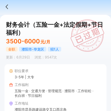
财务会计（五险一金+法定假期+节日
福利）
3500-6000
元/月
全职
濮阳市-华龙区
招1人
更新：6月29日
浏览：9547次
职位要求
3-5年
大专
工作福利
五险一金
交通方便
管理规范
濮阳市
工作轻松
长白班
节日福利
工作地址
濮阳市昆吾路建设路交叉口西北角