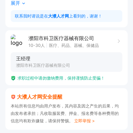
展开
与支持。

任职要求：

联系我时请说是在
大濮人才网
上看到的，谢谢！
1. 具备大专及以上学历，持有会计从业相关资格
证，熟练运用电脑及财务软件。

濮阳市科卫医疗器械有限公司
2. 拥有医疗器械行业或商业会计工作经验者优先
10-30人
医疗、药品、器械、保健品
考虑。

王经理
3. 秉持正直的人品，工作认真负责，具备强烈的
濮阳市科卫医疗器械有限公司
责任心。

求职过程中请勿缴纳费用，保持谨慎防止受骗！
福利：缴纳五险一金+法定假期+节日福利+行政白
班+节日福利
大濮人才网安全提醒
本站所有信息均由用户发布，其内容及因之产生的后果，均
由发布者承担；凡收取服装费、押金、报名费等各种费用的
信息均有欺诈嫌疑，请保持警惕。
立即举报 >