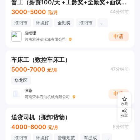
普工（薪资100/天 +工龄奖+全勤奖+面试直接打电话）
3000-5000
44分钟前
元/月
濮阳市
环境好
全勤奖
濮阳市
...
裴经理
申请
河南雅诗洁洗涤有限公司
车床工（数控车床工）
5000-7000
47分钟前
元/月
华龙区
张总
申请
河南荣丰石油机械有限公司
收藏
送货司机（搬卸货物）
分享
4000-6000
5分钟前
元/月
濮阳市
环境好
管理规范
有提成
...