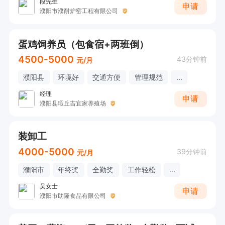
段先生
申请
濮阳市濮耐炉窑工程有限公司
蛋鸡饲养员（包食宿+两班倒）
4500-5000
43分钟前
元/月
濮阳县
环境好
交通方便
管理规范
...
经理
申请
濮阳县瑕丘吉宜家养殖场
装卸工
4000-5000
39分钟前
元/月
濮阳市
年终奖
全勤奖
工作轻松
...
吴女士
申请
濮阳市助隆食品有限公司