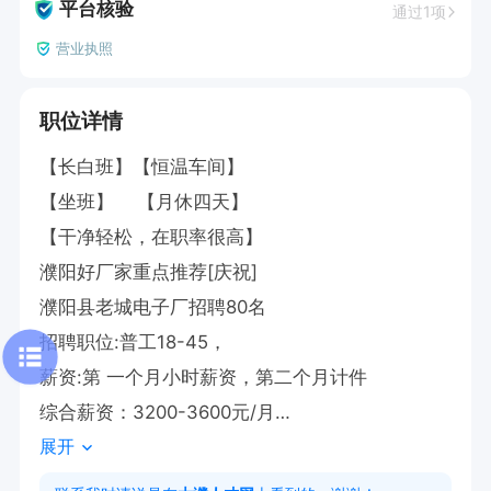
平台核验
通过1项
营业执照
职位详情
【长白班】【恒温车间】

【坐班】    【月休四天】

【干净轻松，在职率很高】

濮阳好厂家重点推荐[庆祝]

濮阳县老城电子厂招聘80名

招聘职位:普工18-45，

薪资:第 一个月小时薪资，第二个月计件

综合薪资：3200-3600元/月

展开
♥待遇:

饭补，商险，公休4天
