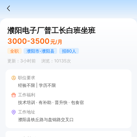
濮阳电子厂普工长白班坐班
3000-3500
元/月
全职
濮阳市-濮阳县
招80人
更新：3小时前
浏览：10135次
职位要求
经验不限
学历不限
工作福利
技术培训
有补助
晋升快
包食宿
工作地址
濮阳县铁丘路与盘锦路交叉口