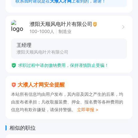
联系我时请说是在
大濮人才网
上看到的，谢谢！
[福]工作内容：

光纤接线，测试等工作

濮阳天顺风电叶片有限公司
要求:18-45，无色弱色盲，会看电脑

100-1000人
制造业
薪资:每月20号发上月薪资

王经理
体检：无传染疾病，重大疾病，高血压

濮阳天顺风电叶片有限公司
工作时间:

求职过程中请勿缴纳费用，保持谨慎防止受骗！
12小时，长白班，有公休，

早八-晚八

大濮人才网安全提醒
工作地点:濮阳县老城
本站所有信息均由用户发布，其内容及因之产生的后果，均
由发布者承担；凡收取服装费、押金、报名费等各种费用的
信息均有欺诈嫌疑，请保持警惕。
立即举报 >
相似的职位