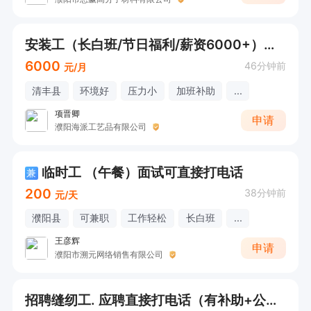
安装工（长白班/节日福利/薪资6000+）可直接打电话
6000
46分钟前
元/月
清丰县
环境好
压力小
加班补助
...
项晋卿
申请
濮阳海派工艺品有限公司
临时工 （午餐）面试可直接打电话
兼
200
38分钟前
元/天
濮阳县
可兼职
工作轻松
长白班
...
王彦辉
申请
濮阳市溯元网络销售有限公司
招聘缝纫工. 应聘直接打电话（有补助+公休四天+有无经验均可)