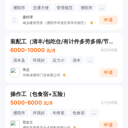
濮阳市
交通方便
管理规范
濮阳市
...
庞经理
申请
城乡建筑劳务（濮阳市华龙区喜华卉园艺）
装配工（清丰/包吃住/有计件多劳多得/节日福利/25-45）
6000-10000
40分钟前
元/月
清丰县
环境好
压力小
清丰
...
宋总
申请
河南省濮祥门业有限公司
操作工（包食宿+五险）
5000-6000
21分钟前
元/月
濮阳市
环境好
年终奖
包食宿
...
范女士
申请
濮阳市恩赢高分子材料有限公司