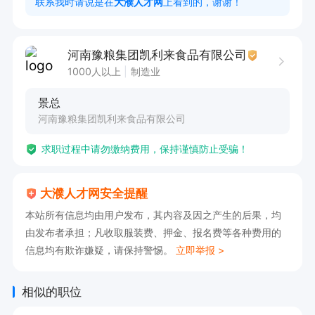
联系我时请说是在
大濮人才网
上看到的，谢谢！
2.	大专以上学历，食品相关专业优先。如系我
司内部员工，应为高中以上学历，并有车间一年以
河南豫粮集团凯利来食品有限公司
上工作经验。

1000人以上
制造业
3.	认真负责，原则性强，能适应白夜班倒班

景总
4.	会基本的办公软件操作。

河南豫粮集团凯利来食品有限公司
三、	待遇

求职过程中请勿缴纳费用，保持谨慎防止受骗！
1.	工资3000-4500元/月。

2.	公司提供食宿
大濮人才网安全提醒
本站所有信息均由用户发布，其内容及因之产生的后果，均
由发布者承担；凡收取服装费、押金、报名费等各种费用的
信息均有欺诈嫌疑，请保持警惕。
立即举报 >
相似的职位