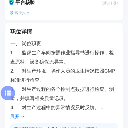
平台核验
通过1项
营业执照
职位详情
一、	岗位职责

1.	监督生产车间按照作业指导书进行操作，检
查原料、设备确保无异常。

2.	对生产环境、操作人员的卫生情况按照GMP
标准进行检查。

3.	对生产过程的各个控制点数据进行检查、测
量，并填写相关质量记录。

4.	对生产过程中的异常情况及时反馈。

展开
二、	人员要求

1.	性别不限，18-35周岁。
