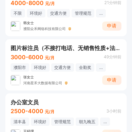
4000-8000
21分钟前
元/月
不限
环境好
交通方便
管理规范
...
韩女士
申请
濮阳众禾网络科技有限公司
图片标注员（不接打电话、无销售性质+法定节假日正常休）
3000-6000
49分钟前
元/月
濮阳市
环境好
交通方便
全勤奖
...
张女士
申请
河南星禾大数据有限公司
办公室文员
2500-4000
3小时前
元/月
清丰县
环境好
管理规范
朝九晚五
...
王经理