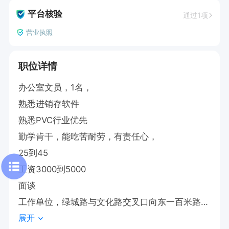
平台核验
通过1项
营业执照
职位详情
办公室文员，1名，

熟悉进销存软件

熟悉PVC行业优先

勤学肯干，能吃苦耐劳，有责任心，

25到45

工资3000到5000

面谈

工作单位，绿城路与文化路交叉口向东一百米路北
展开
鲁塑管道