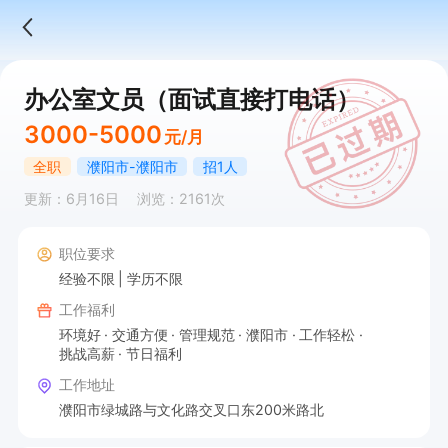
办公室文员（面试直接打电话）
3000-5000
元/月
全职
濮阳市-濮阳市
招1人
更新：6月16日
浏览：2161次
职位要求
经验不限
学历不限
工作福利
环境好
交通方便
管理规范
濮阳市
工作轻松
挑战高薪
节日福利
工作地址
濮阳市绿城路与文化路交叉口东200米路北