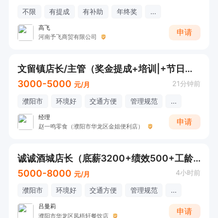
不限
有提成
有补助
年终奖
...
高飞
申请
河南予飞商贸有限公司
文留镇店长/主管（奖金提成+培训|+节日福利+公休）
3000-5000
21分钟前
元/月
濮阳市
环境好
交通方便
管理规范
...
经理
申请
赵一鸣零食（濮阳市华龙区金姐便利店）
诚诚酒城店长（底薪3200+绩效500+工龄+提成+餐补）在线打电话
5000-8000
4小时前
元/月
濮阳市
环境好
交通方便
管理规范
...
吕曼莉
申请
濮阳市华龙区凤梧轩餐饮店