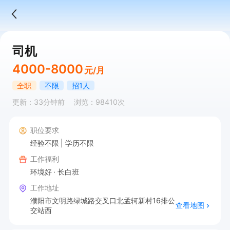
司机
4000-8000
元/月
全职
不限
招1人
更新：33分钟前
浏览：98410次
职位要求
经验不限
学历不限
工作福利
环境好
长白班
工作地址
濮阳市文明路绿城路交叉口北孟轲新村16排公
查看地图
交站西