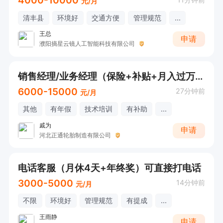
4000-10000
元/月
清丰县
环境好
交通方便
管理规范
...
王总
申请
濮阳摘星云镜人工智能科技有限公司
销售经理/业务经理（保险+补贴+月入过万+包食宿）
6000-15000
27分钟前
元/月
其他
有年假
技术培训
有补助
...
戚为
申请
河北正通轮胎制造有限公司
电话客服（月休4天+年终奖）可直接打电话
3000-5000
14分钟前
元/月
不限
环境好
管理规范
有提成
...
王雨静
申请