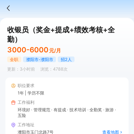
收银员（奖金+提成+绩效考核+全
勤）
3000-6000
元/月
全职
濮阳市-濮阳市
招2人
更新：3小时前
浏览：4788次
职位要求
1年
学历不限
工作福利
环境好
管理规范
有提成
技术培训
全勤奖
旅游
五险
工作地址
濮阳市玉门北路7号
查看地图