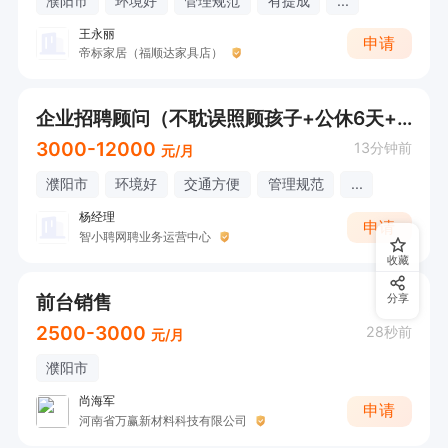
濮阳市
环境好
管理规范
有提成
...
王永丽
申请
帝标家居（福顺达家具店）
企业招聘顾问（不耽误照顾孩子+公休6天+无责底薪有提成）
3000-12000
13分钟前
元/月
濮阳市
环境好
交通方便
管理规范
...
杨经理
申请
智小聘网聘业务运营中心
收藏
前台销售
分享
2500-3000
28秒前
元/月
濮阳市
尚海军
申请
河南省万赢新材料科技有限公司