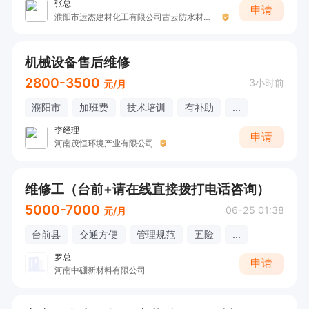
张总
申请
濮阳市运杰建材化工有限公司古云防水材料广
机械设备售后维修
2800-3500
3小时前
元/月
濮阳市
加班费
技术培训
有补助
...
李经理
申请
河南茂恒环境产业有限公司
维修工（台前+请在线直接拨打电话咨询）
5000-7000
06-25 01:38
元/月
台前县
交通方便
管理规范
五险
...
罗总
申请
河南中硼新材料有限公司