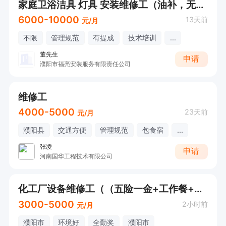
家庭卫浴洁具 灯具 安装维修工（油补，无经验可学）
6000-10000
13天前
元/月
不限
管理规范
有提成
技术培训
...
董先生
申请
濮阳市福亮安装服务有限责任公司
维修工
4000-5000
23天前
元/月
濮阳县
交通方便
管理规范
包食宿
...
张凌
申请
河南国华工程技术有限公司
化工厂设备维修工（（五险一金+工作餐+带薪年假）
3000-5000
2小时前
元/月
濮阳市
环境好
全勤奖
濮阳市