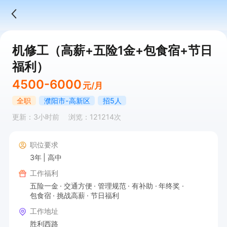
机修工（高薪+五险1金+包食宿+节日
福利）
4500-6000
元/月
全职
濮阳市-高新区
招5人
更新：3小时前
浏览：121214次
职位要求
3年
高中
工作福利
五险一金
交通方便
管理规范
有补助
年终奖
包食宿
挑战高薪
节日福利
工作地址
胜利西路