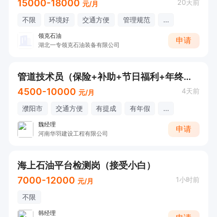
15000-18000
20天前
元/月
不限
环境好
交通方便
管理规范
...
领克石油
申请
湖北一专领克石油装备有限公司
管道技术员（保险+补助+节日福利+年终奖+项目包吃住）
4500-10000
4天前
元/月
濮阳市
交通方便
有提成
有年假
...
魏经理
申请
河南华羽建设工程有限公司
海上石油平台检测岗（接受小白）
7000-12000
1小时前
元/月
不限
韩经理