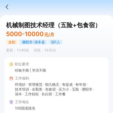
机械制图技术经理（五险+包食宿）
5000-10000
元/月
全职
濮阳市-清丰县
招1人
更新：1小时前
浏览：7430次
职位要求
经验不限
学历不限
工作福利
环境好
管理规范
朝九晚五
有提成
有年假
技术培训
全勤奖
包食宿
压力小
五险
濮阳市
清丰
工作轻松
长白班
工作餐
工作地址
106国道路东