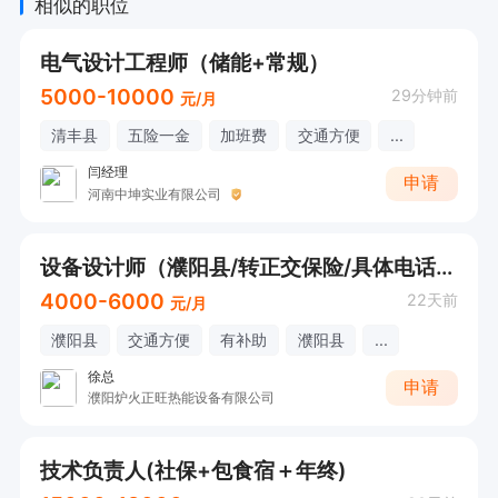
相似的职位
电气设计工程师（储能+常规）
5000-10000
29分钟前
元/月
清丰县
五险一金
加班费
交通方便
...
闫经理
申请
河南中坤实业有限公司
设备设计师（濮阳县/转正交保险/具体电话联系）
4000-6000
22天前
元/月
濮阳县
交通方便
有补助
濮阳县
...
徐总
申请
濮阳炉火正旺热能设备有限公司
技术负责人(社保+包食宿＋年终)