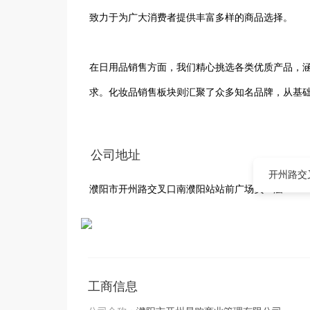
致力于为广大消费者提供丰富多样的商品选择。

在日用品销售方面，我们精心挑选各类优质产品，
求。化妆品销售板块则汇聚了众多知名品牌，从基
销售更是丰富多元，包括时尚服饰、家居用品、办公
公司地址
公司始终秉持着诚信经营的理念，以顾客为中心，
开州路交
濮阳市开州路交叉口南濮阳站站前广场负一层
丰富的行业经验，濮阳市开州易购商业管理有限公
将持续努力，不断拓展业务，为顾客带来更多优质
工商信息