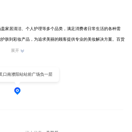
涵盖家居清洁、个人护理等多个品类，满足消费者日常生活的各种需
础护肤到彩妆产品，为追求美丽的顾客提供专业的美妆解决方案。百货
用品等，全方位满足顾客在不同场景下的购物需求。

展开
不断优化服务质量，努力营造舒适便捷的购物环境。凭借专业的团队和
叉口南濮阳站站前广场负一层
司在市场上树立了良好的口碑，赢得了广大消费者的信赖与支持。我们
的商品和服务，助力美好生活的实现。