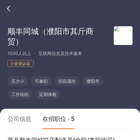
顺丰同城（濮阳市其斤商
贸）
1000人以上
互联网信息及技术服务
企业认证
压力小
可兼职
招应届生
濮阳市
工作轻松
定期体检
公司信息
在招职位 · 5
范县顺丰同城驻店配送员(全职/兼职均可)