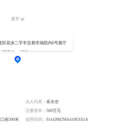
展开
龙区花乡二手车交易市场院内6号展厅
场院内6号展厅
法人代表：
崔永垒
注册资本：
500万元
南300米
信用代码：
91410902MA410EE61A