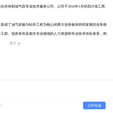
合所有制油气田专业技术服务公司。公司于2016年1月经四川省工商
体上形成了油气采输与钻井工程为核心的两大业务板块协同发展的业务格
井工程、地质录井及相关专业领域的人力资源和专业技术供应体系，构
构合理、业务素质过硬的技术技能型人才队伍，具备高压、高含硫气田油
展开
西北油田分公司、华东油气分公司、江汉油田分公司、中原油田分公
钻探公司颁发的市场准入资格和承包商安全资格证。

陕等省市和科威特、沙特等海外地区。先后与成都龙星天然气有限责任
三厂、采气四厂，西南石油局工程环保监督救援中心、油气销售中心、
分公司采油二厂，西南石油工程公司重庆钻井分公司、钻井工程技术研
]
立即投递
和中国石油西部钻探公司所属5家单位建立了合作伙伴关系。
