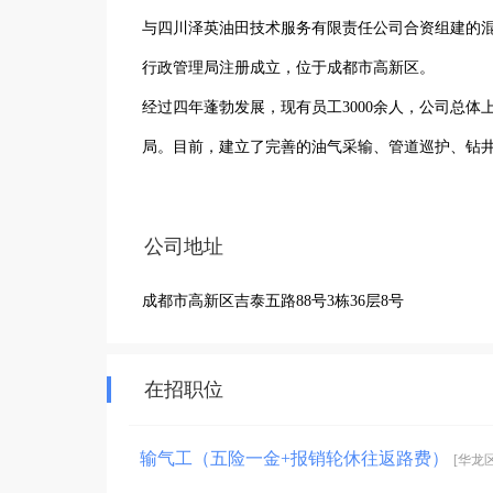
与四川泽英油田技术服务有限责任公司合资组建的混
行政管理局注册成立，位于成都市高新区。

经过四年蓬勃发展，现有员工3000余人，公司总
局。目前，建立了完善的油气采输、管道巡护、钻
建“136人力资源结构体系”，打造了一支学历结
气采输、净化作业和稠油开采的生产操作能力。

公司地址
公司先后取得中国石化股份公司西南油气分公司、
成都市高新区吉泰五路88号3栋36层8号
司，中国石化西南石油工程有限公司，中国石油西部
公司业务遍及川、渝、滇、黔、桂、湘、新、甘、
公司，西南油气分公司采气一厂、采气二厂、采气
在招职位
物供中心、工程技术研究院、培训中心，西北油田
输气工（五险一金+报销轮休往返路费）
[华龙区
究院、地质录井分公司等21家中国石化系统内单位