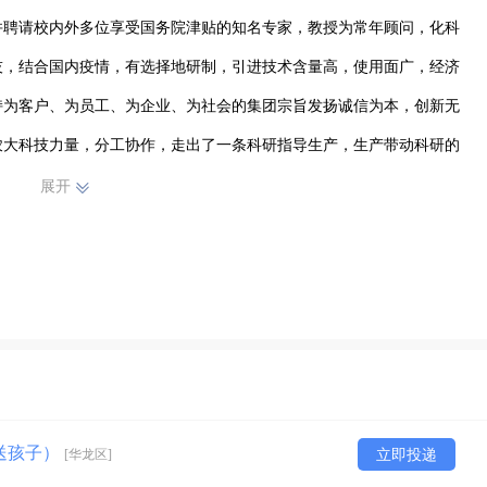
并聘请校内外多位享受国务院津贴的知名专家，教授为常年顾问，化科
技，结合国内疫情，有选择地研制，引进技术含量高，使用面广，经济
持为客户、为员工、为企业、为社会的集团宗旨发扬诚信为本，创新无
农大科技力量，分工协作，走出了一条科研指导生产，生产带动科研的
化转变
展开
送孩子）
[华龙区]
立即投递