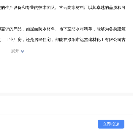
进的生产设备和专业的技术团队。古云防水材料厂以其卓越的品质和可
和需求的产品，如屋面防水材料、地下室防水材料等，能够为各类建筑
筑、工业厂房，还是居民住宅，都能在濮阳市运杰建材化工有限公司古
展开
的采购和生产过程的每一个环节，确保每一批出厂的防水材料都符合高
发力量，提升产品的性能和竞争力，以满足市场不断变化的需求。

运杰建材化工有限公司古云防水材料厂在濮阳市及周边地区的建筑领域
量提供了有力保障，成为了当地建筑工程中不可或缺的重要合作伙伴。
立即投递