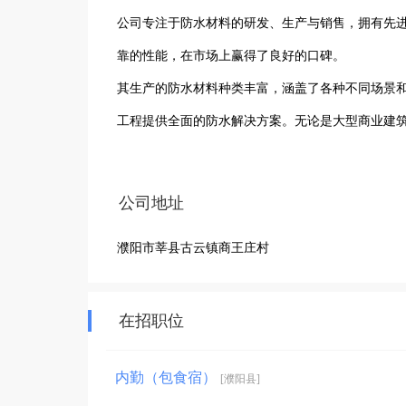
公司专注于防水材料的研发、生产与销售，拥有先
靠的性能，在市场上赢得了良好的口碑。

其生产的防水材料种类丰富，涵盖了各种不同场景
工程提供全面的防水解决方案。无论是大型商业建
云防水材料厂找到合适的防水产品。

公司始终秉持着质量至上的原则，严格把控原材料
公司地址
标准的质量要求。同时，注重技术创新，不断投入研
濮阳市莘县古云镇商王庄村
凭借着多年的行业经验和良好的企业信誉，濮阳市
树立了坚实的品牌形象，为众多建筑项目的防水质
在招职位
内勤（包食宿）
[濮阳县]