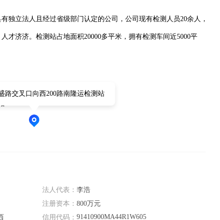
有独立法人且经过省级部门认定的公司，公司现有检测人员20余人，
才济济。检测站占地面积20000多平米，拥有检测车间近5000平
盛路交叉口向西200路南隆运检测站
站
法人代表：
李浩
注册资本：
800万元
91410900MA44R1W605
西
信用代码：