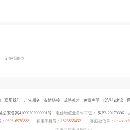
无在招职位
们
联系我们
广告服务
友情链接
诚聘英才
免责声明
投诉与建议
豫公安备案41090202000001号
电信增值业务许可证：
豫B2-20170396
0393-6970888
18238354321
dpwxiao
线：
客服手机号：
客服微信号：
中央网信办举报中心