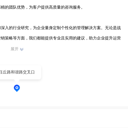
精的团队优势，为客户提供高质量的咨询服务。

和深入的行业研究，为企业量身定制个性化的管理解决方案。无论是战
营销策略等方面，我们都能提供专业且实用的建议，助力企业提升运营
展开
的态度，与客户紧密合作，深入了解企业需求，确保每一个方案都能切
任丘路和谐路交叉口
发展道路上的得力伙伴，陪伴企业共同成长，在华龙区这片土地上，为
帆希企业管理咨询有限公司，正以稳健的步伐，在企业管理咨询领域不