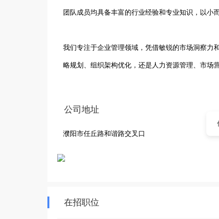
团队成员均具备丰富的行业经验和专业知识，以小而
我们专注于企业管理领域，凭借敏锐的市场洞察力
略规划、组织架构优化，还是人力资源管理、市场
效率，增强市场竞争力。

公司地址
在服务过程中，我们始终秉持着专业、负责、高效
濮阳市任丘路和谐路交叉口
实解决问题，带来实际价值。我们致力于成为企业
众多企业提供专业支持，赢得了良好的口碑。濮阳
断前行，为更多企业创造更大的价值。
在招职位