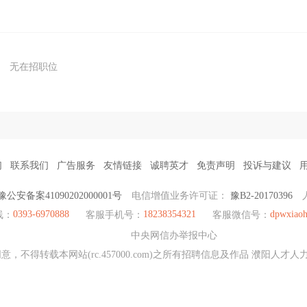
无在招职位
们
联系我们
广告服务
友情链接
诚聘英才
免责声明
投诉与建议
豫公安备案41090202000001号
电信增值业务许可证：
豫B2-20170396
0393-6970888
18238354321
dpwxiao
线：
客服手机号：
客服微信号：
中央网信办举报中心
，不得转载本网站(rc.457000.com)之所有招聘信息及作品 濮阳人