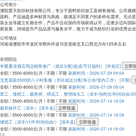
公司简介
濮阳置天纺织科技有限公司，专注于面料纺织加工及销售领域。公司规模为
面料。产品涵盖多种材质与风格，能满足不同客户的多样化需求。无论是
装企业等建立长期合作，产品不仅在国内市场获得认可，还逐步迈向国际
新发展，持续提升产品品质与服务水平，致力于成为纺织行业的优秀企业
公司地址
河南省濮阳市华龙区华商外环道与安居路交叉口西北方向125米左右
在招职位
冬暖夏凉酒店用品销售推广（就近分配/提成/节日福利）
[华龙区]
立即
全职 / 3500-6000元/月 / 不限 / 不限
刷新时间：2026-07-29 09:04
无责底薪3500的八小时客服（市区就近分配/有公休/室内工作）
[不限]
全职 / 3500-8000元/月 / 不限 / 不限
刷新时间：2026-07-29 09:04
普工，缝纫工，裁剪师，绣花工，整理线头工（清丰/包吃住/时间自由/20
全职 / 3500-4500元/月 / 不限 / 不限
刷新时间：2026-07-14 16:09
裁剪操作工（清丰）
[清丰县]
立即投递
全职 / 3500-6000元/月 / 不限 / 不限
刷新时间：2026-07-14 16:09
缝纫工（清丰/计件/时间自由/）
[清丰县]
立即投递
全职 / 3000-6000元/月 / 不限 / 不限
刷新时间：2026-07-14 16:09