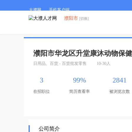
大濮网
手机客户端
濮阳市
[切换]
濮阳市华龙区升堂康沐动物保
日用品、百货 - 百货批发零售
10-30人
3
99%
2841
在招职位
简历查看率
被浏览次数
公司简介