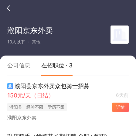
濮阳京东外卖
10人以下
其他
公司信息
在招职位 · 3
濮阳县京东外卖众包骑士招募
兼
150元/天（日结）
6天前
濮阳县
经验不限
学历不限
详情
濮阳京东外卖