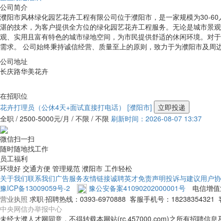
公司简介
濮阳市风林绿化园艺花卉工程有限公司位于濮阳市，是一家规模为30-6
湛的技术，为客户提供全方位的绿化园艺花卉工程服务。无论是城市景观
观、实用且富有特色的城市绿地空间，为市民提供舒适的休闲环境。对于
需求。 公司始终秉持诚信经营、质量至上的原则，致力于为濮阳市及周
公司地址
长庆路华美花卉
在招职位
花卉打理员（公休4天+面试直接打电话）
[濮阳市]
立即投递
全职 / 2500-5000元/月 / 不限 / 不限
刷新时间：2026-08-07 13:37
微信扫一扫
随时随地找工作
员工福利
环境好
交通方便
管理规范
濮阳市
工作轻松
关于我们
联系我们
广告服务
友情链接
诚聘英才
免责声明
投诉与建议
用户协
豫ICP备13009059号-2
豫公安备案41090202000001号
电信增值
营业执照
求职·招聘热线：
0393-6970888
客服手机号：
18238354321
中央网信办举报中心
未经大濮人才网同意，不得转载本网站(rc.457000.com)之所有招