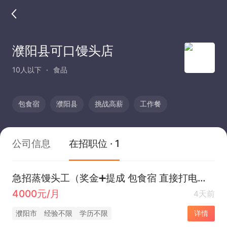
濮阳县可口馒头店
10人以下
食品
包食宿
濮阳县
挑战高薪
工作餐
公司信息
在招职位 · 1
急招蒸馒头工（奖金➕提成 包食宿 直接打电话）
4000元/月
4天前
濮阳市
经验不限
学历不限
详情